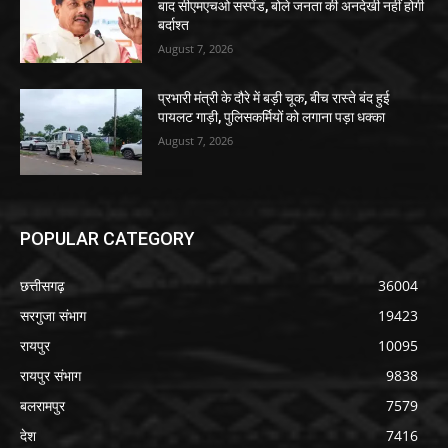
बाद सीएमएचओ सस्पेंड, बोले जनता की अनदेखी नहीं होगी
बर्दाश्त
August 7, 2026
प्रभारी मंत्री के दौरे में बड़ी चूक, बीच रास्ते बंद हुई
पायलट गाड़ी, पुलिसकर्मियों को लगाना पड़ा धक्का
August 7, 2026
POPULAR CATEGORY
छत्तीसगढ़
36004
सरगुजा संभाग
19423
रायपुर
10095
रायपुर संभाग
9838
बलरामपुर
7579
देश
7416