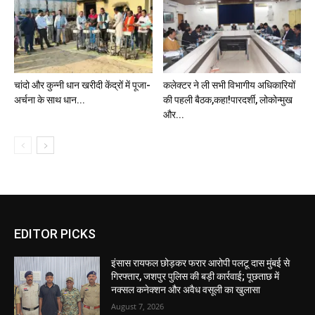
चांदो और कुन्नी धान खरीदी केंद्रों में पूजा-
कलेक्टर ने ली सभी विभागीय अधिकारियों
अर्चना के साथ धान...
की पहली बैठक,कहा!पारदर्शी, लोकोन्मुख
और...
EDITOR PICKS
इंसास रायफल छोड़कर फरार आरोपी पलटू दास मुंबई से
गिरफ्तार, जशपुर पुलिस की बड़ी कार्रवाई; पूछताछ में
नक्सल कनेक्शन और अवैध वसूली का खुलासा
August 7, 2026