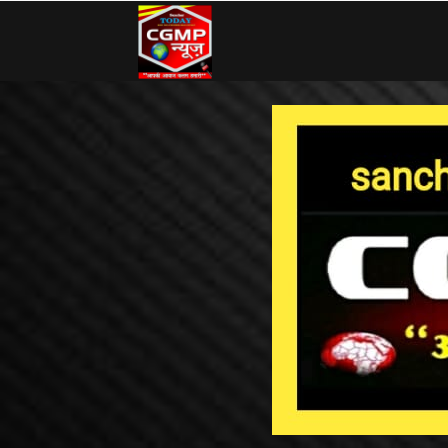
CG
MP
News