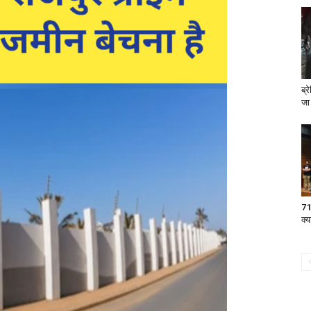
ब्र
जा
71व
क्य