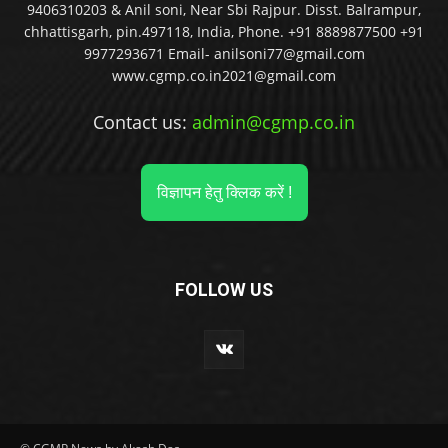
9406310203 & Anil soni, Near Sbi Rajpur. Disst. Balrampur,
chhattisgarh, pin.497118, India, Phone. +91 8889877500 +91
9977293671 Email- anilsoni77@gmail.com
www.cgmp.co.in2021@gmail.com
Contact us:
admin@cgmp.co.in
विज्ञापन हेतु क्लिक करें !
FOLLOW US