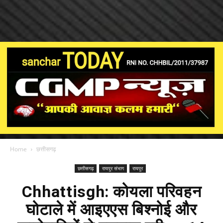
Home
छत्तीसगढ़
छत्तीसगढ़
रायपुर संभाग
रायपुर
Chhattisgh: कोयला परिवहन
घोटाले में आइएएस बिश्नोई और