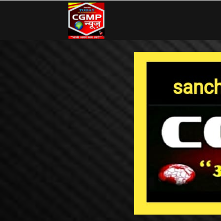
CG
MP
News