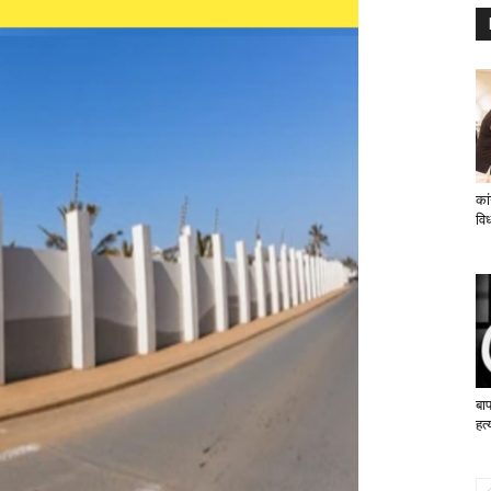
का
विध
बाप
हत्