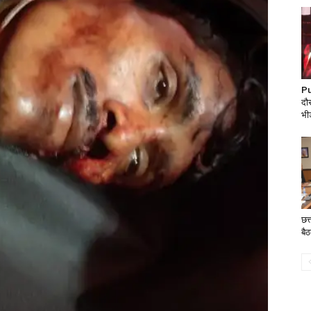
Pu
दौर
भीड
छत
बैठ