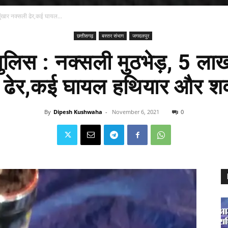
ुंखार नक्सली ढेर,कई घायल...
छत्तीसगढ़
बस्तर संभाग
जगदलपुर
ुलिस : नक्सली मुठभेड़, 5 ला
 ढेर,कई घायल हथियार और श
By
Dipesh Kushwaha
-
November 6, 2021
0