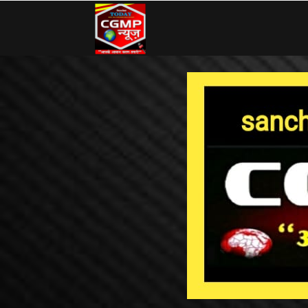
CG
MP
News