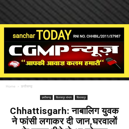
Home
छत्तीसगढ़
छत्तीसगढ़
बिलासपुर संभाग
बिलासपुर
Chhattisgarh: नाबालिग युवक
ने फांसी लगाकर दी जान,घरवालों