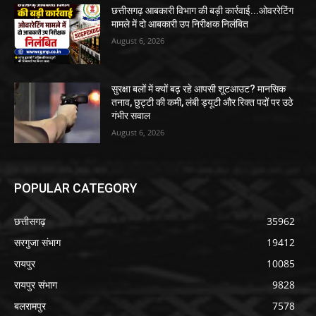
छत्तीसगढ़ आबकारी विभाग की बड़ी कार्रवाई...ओवररेटिंग
मामले में दो आबकारी उप निरीक्षक निलंबित
August 6, 2026
सुरक्षा बलों में क्यों बढ़ रहे आपसी शूटआउट? मानसिक
तनाव, छुट्टी की कमी, लंबी ड्यूटी और रिक्त पदों पर उठे
गंभीर सवाल
August 6, 2026
POPULAR CATEGORY
छत्तीसगढ़
35962
सरगुजा संभाग
19412
रायपुर
10085
रायपुर संभाग
9828
बलरामपुर
7578