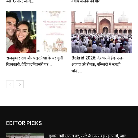
40°C पार; जल्द...
वर्षीय बालक की मौत
राजकुमार राव और पत्रलेखा के घर गूंजी
Bakrid 2026: देशभर में ईद-उल-
किलकारी, वेडिंग एनिवर्सरी पर...
अजहा की रौनक, मस्जिदों में उमड़ी
भीड़,...
EDITOR PICKS
कुंवारी नदी उफान पर, रपटे के ऊपर बह रहा पानी, जान