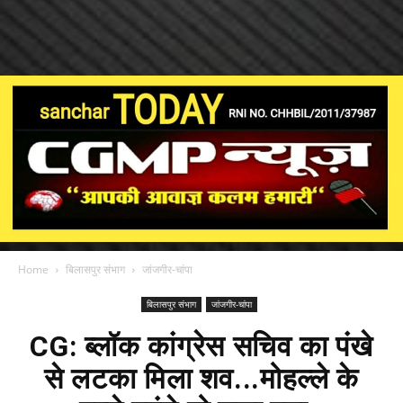
Home
बिलासपुर संभाग
जांजगीर-चांपा
बिलासपुर संभाग
जांजगीर-चांपा
CG: ब्लॉक कांग्रेस सचिव का पंखे
से लटका मिला शव...मोहल्ले के