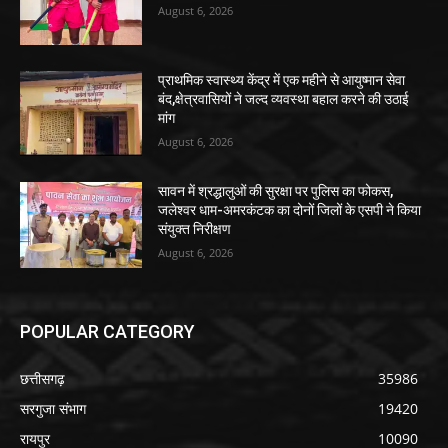
August 6, 2026
प्राथमिक स्वास्थ्य केंद्र में एक महीने से आयुष्मान सेवा
बंद,क्षेत्रवासियों ने जल्द व्यवस्था बहाल करने की उठाई
मांग
August 6, 2026
सावन में श्रद्धालुओं की सुरक्षा पर पुलिस का फोकस,
जलेश्वर धाम-अमरकंटक का दोनों जिलों के एसपी ने किया
संयुक्त निरीक्षण
August 6, 2026
POPULAR CATEGORY
छत्तीसगढ़
35986
सरगुजा संभाग
19420
रायपुर
10090