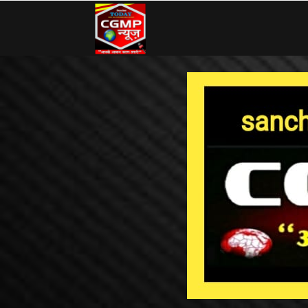
CG
MP
News