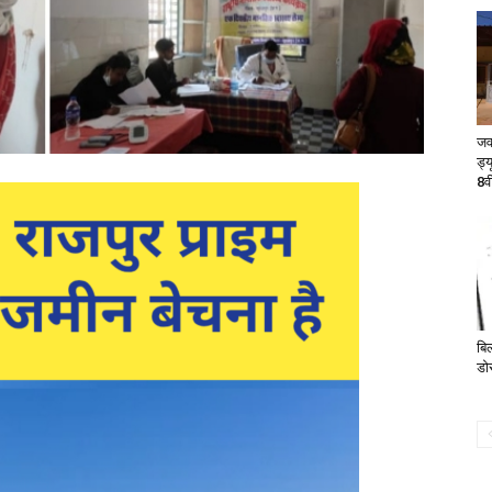
जव
ड्य
8वी
बिल
डो