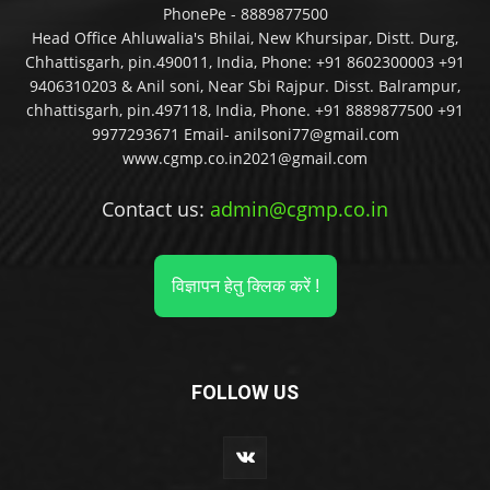
PhonePe - 8889877500
Head Office Ahluwalia's Bhilai, New Khursipar, Distt. Durg,
Chhattisgarh, pin.490011, India, Phone: +91 8602300003 +91
9406310203 & Anil soni, Near Sbi Rajpur. Disst. Balrampur,
chhattisgarh, pin.497118, India, Phone. +91 8889877500 +91
9977293671 Email- anilsoni77@gmail.com
www.cgmp.co.in2021@gmail.com
Contact us:
admin@cgmp.co.in
विज्ञापन हेतु क्लिक करें !
FOLLOW US