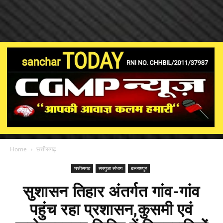
Home
छत्तीसगढ़
छत्तीसगढ़
सरगुजा संभाग
बलरामपुर
सुशासन तिहार अंतर्गत गांव-गांव
पहुंच रहा प्रशासन,कुसमी एवं