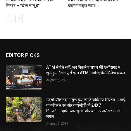
सिंहदेव – "खेला चालू है"
हादसे में बाइक सवार...
EDITOR PICKS
ATM से पैसे नहीं, अब निकलेगा राशन भी! छत्तीसगढ़ में
शुरू हुआ ‘अन्नपूर्ति ग्रेन ATM’, जानिए कैसे मिलेगा चावल
August 8, 2026
उदंती-सीतानदी में शुरू हुआ स्मार्ट सर्विलांस सिस्टम -एआई
तकनीक से वन और वन्यजीवों की 24X7
निगरानी....हाथी-बाघ सुरक्षा और वन अपराधों पर लगेगी
लगाम
August 8, 2026