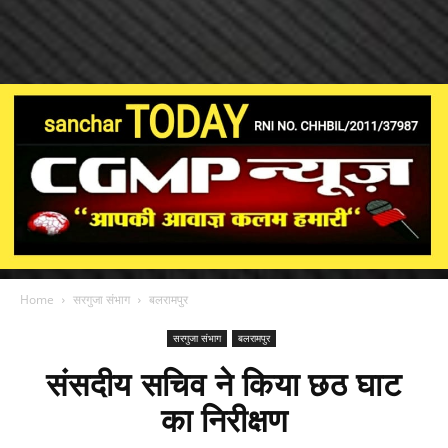
Home
सरगुजा संभाग
बलरामपुर
सरगुजा संभाग
बलरामपुर
संसदीय सचिव ने किया छठ घाट
का निरीक्षण