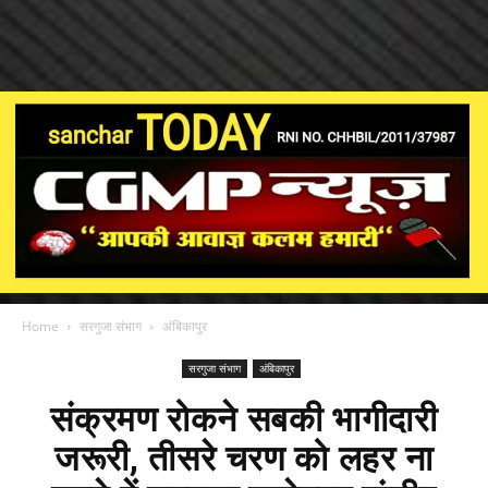
Home
सरगुजा संभाग
अंबिकापुर
सरगुजा संभाग
अंबिकापुर
संक्रमण रोकने सबकी भागीदारी
जरूरी, तीसरे चरण को लहर ना