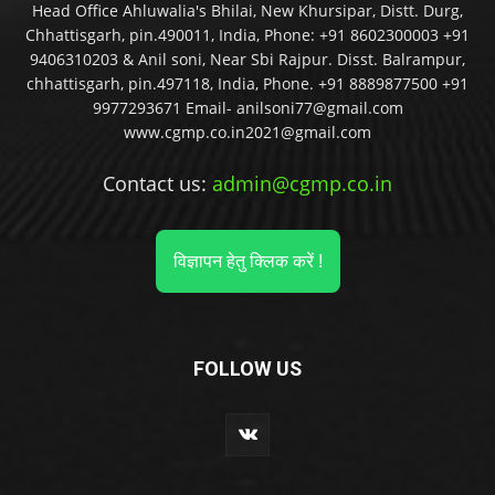
Head Office Ahluwalia's Bhilai, New Khursipar, Distt. Durg,
Chhattisgarh, pin.490011, India, Phone: +91 8602300003 +91
9406310203 & Anil soni, Near Sbi Rajpur. Disst. Balrampur,
chhattisgarh, pin.497118, India, Phone. +91 8889877500 +91
9977293671 Email- anilsoni77@gmail.com
www.cgmp.co.in2021@gmail.com
Contact us:
admin@cgmp.co.in
विज्ञापन हेतु क्लिक करें !
FOLLOW US