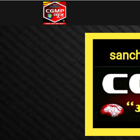
CG
MP
News