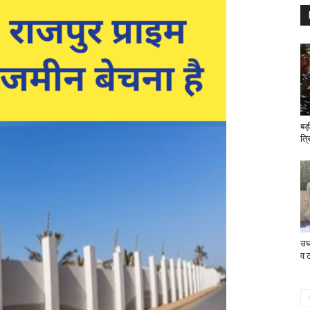
बड
त्र
उधा
व ट