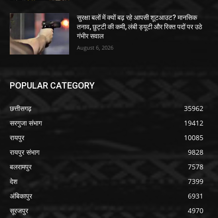
सुरक्षा बलों में क्यों बढ़ रहे आपसी शूटआउट? मानसिक
तनाव, छुट्टी की कमी, लंबी ड्यूटी और रिक्त पदों पर उठे
गंभीर सवाल
August 6, 2026
POPULAR CATEGORY
छत्तीसगढ़
35962
सरगुजा संभाग
19412
रायपुर
10085
रायपुर संभाग
9828
बलरामपुर
7578
देश
7399
अंबिकापुर
6931
सूरजपुर
4970