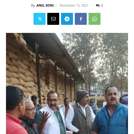
By
ANIL SONI
-
December 15, 2021
0