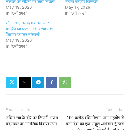
सरकार की नीतियों पर साधा निशाना
भाजपा सरकार जिम्मेदार
May 19, 2026
May 17, 2026
In "छत्तीसगढ़"
In "छत्तीसगढ़"
सोना-चांदी की महंगाई को लेकर
कांग्रेस का धरना, मोदी सरकार के
खिलाफ जमकर नारेबाजी
May 19, 2026
In "छत्तीसगढ़"
Previous article
Next article
सचिन राव के दौरे पर टिप्पणी अजय
100 करोड़ वैक्सिनेशन, जन सहयोग से
चंद्राकर का मानसिक दिवालियापन
चला देश का एक अद्भुत अभियान है,जिस
पर पूरे भारतवासी को गर्व है : डॉ रमन