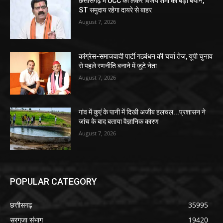
छत्तीसगढ़ में UCC को लेकर विजय शर्मा का बड़ा बयान,
ST समुदाय रहेगा दायरे से बाहर
August 7, 2026
कांग्रेस-समाजवादी पार्टी गठबंधन की चर्चा तेज, यूपी चुनाव
से पहले रणनीति बनाने में जुटे नेता
August 7, 2026
गांव में कुएं के पानी में दिखी अजीब हलचल...प्रशासन ने
जांच के बाद बताया वैज्ञानिक कारण
August 7, 2026
POPULAR CATEGORY
छत्तीसगढ़
35995
सरगुजा संभाग
19420