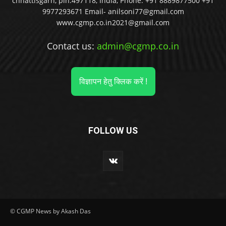
chhattisgarh, pin.497118, India, Phone. +91 8889877500 +91
9977293671 Email- anilsoni77@gmail.com
www.cgmp.co.in2021@gmail.com
Contact us:
admin@cgmp.co.in
विज्ञापन हेतु क्लिक करें !
FOLLOW US
© CGMP News by Akash Das