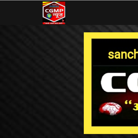
CG
MP
News