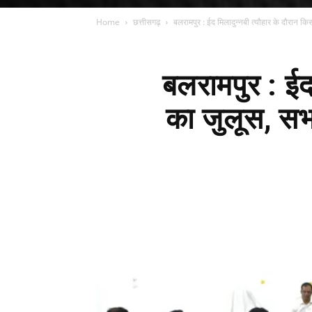
Home
छत्तीसगढ़
बलरामपुर : ईद मिलादुन्नबी त्यौहार के दौरान कि
बलरामपुर : ईद
का जुलूस, सभा