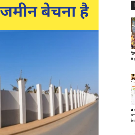
त्र
8 
Aa
जा
कैस