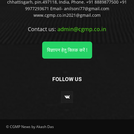
chhattisgarh, pin.497118, India, Phone. +91 8889877500 +91
9977293671 Email- anilsoni77@gmail.com
www.cgmp.co.in2021@gmail.com
Contact us:
admin@cgmp.co.in
विज्ञापन हेतु क्लिक करें !
FOLLOW US
© CGMP News by Akash Das