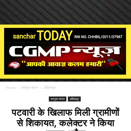
Home
सरगुजा संभाग
अंबिकापुर
सरगुजा संभाग
अंबिकापुर
पटवारी के खिलाफ मिली ग्रामीणों
से शिकायत, कलेक्टर ने किया