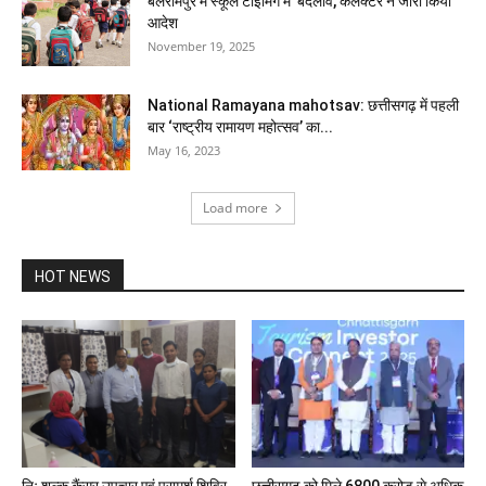
बलरामपुर में स्कूल टाइमिंग में बदलाव, कलेक्टर ने जारी किया
आदेश
November 19, 2025
National Ramayana mahotsav: छत्तीसगढ़ में पहली
बार ‘राष्ट्रीय रामायण महोत्सव’ का...
May 16, 2023
Load more
HOT NEWS
निः शुल्क कैंसर उपचार एवं परामर्श शिविर
छत्तीसगढ़ को मिले 6800 करोड़ से अधिक