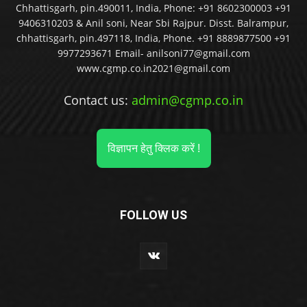
Chhattisgarh, pin.490011, India, Phone: +91 8602300003 +91
9406310203 & Anil soni, Near Sbi Rajpur. Disst. Balrampur,
chhattisgarh, pin.497118, India, Phone. +91 8889877500 +91
9977293671 Email- anilsoni77@gmail.com
www.cgmp.co.in2021@gmail.com
Contact us:
admin@cgmp.co.in
विज्ञापन हेतु क्लिक करें !
FOLLOW US