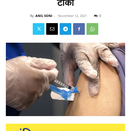
टीका
By
ANIL SONI
-
November 12, 2021
0