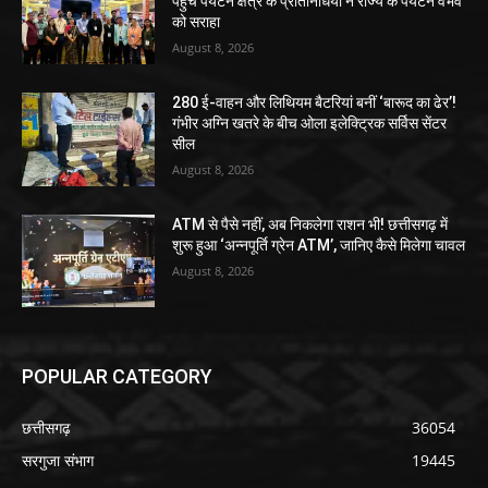
पहुंचे पर्यटन क्षेत्र के प्रतिनिधियों ने राज्य के पर्यटन वैभव
को सराहा
August 8, 2026
280 ई-वाहन और लिथियम बैटरियां बनीं ‘बारूद का ढेर’!
गंभीर अग्नि खतरे के बीच ओला इलेक्ट्रिक सर्विस सेंटर
सील
August 8, 2026
ATM से पैसे नहीं, अब निकलेगा राशन भी! छत्तीसगढ़ में
शुरू हुआ ‘अन्नपूर्ति ग्रेन ATM’, जानिए कैसे मिलेगा चावल
August 8, 2026
POPULAR CATEGORY
छत्तीसगढ़
36054
सरगुजा संभाग
19445