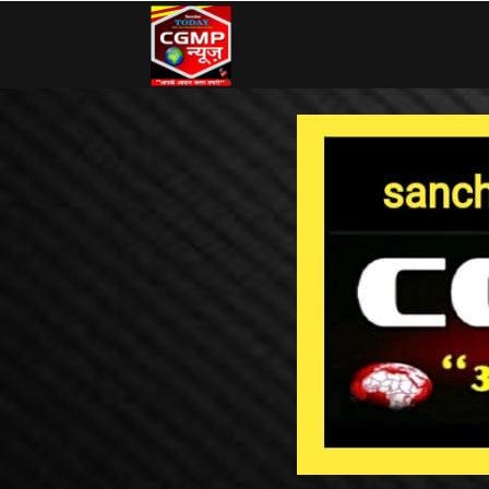
CG
MP
News