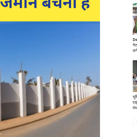
De
गेट
लगे
भू
एड
मं