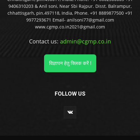
9406310203 & Anil soni, Near Sbi Rajpur. Disst. Balrampur,
chhattisgarh, pin.497118, India, Phone. +91 8889877500 +91
9977293671 Email- anilsoni77@gmail.com
www.cgmp.co.in2021@gmail.com
Contact us:
admin@cgmp.co.in
विज्ञापन हेतु क्लिक करें !
FOLLOW US