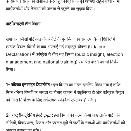
के समापन सत्र को संबोधित करते हुए कांग्रेस के पूर्व अध्‍यक्ष राहुल गांधी ने भी
कार्यकर्ताओं और नेताओं को जनता से जुड़ने का सुझाव दिया।
पार्टी बनाएगी तीन विभाग
समाचार एजेंसी पीटीआइ की रिपोर्ट के मुताबिक 'नव संकल्प चिंतन शिविर' में
व्‍यापक विचार-विमर्श के बाद अपनाई गई उदयपुर घोषणा (Udaipur
Declaration) में कांग्रेस ने तीन नए विभाग (public insight, election
management and national training) स्थापित करने का भी निर्णय
लिया।
1- पब्लिक इनसाइट डिपार्टमेंट :
इस विभाग का गठन इसलिए किया गया है ताकि
भिन्न-भिन्न विषयों पर जनता के विचार जानने में सहूलियत हो और कांग्रेस नेतृत्व
को नीति निर्धारण के लिए तर्कसंगत फीडबैक उपलब्‍ध हो सके।
2- राष्ट्रीय ट्रेनिंग इंस्टीट्यूट :
इस विभाग का गठन किया जाए ताकि पार्टी की
नीतियों, विचारधारा, विजन और ज्वलंत मुद्दों से पार्टी के नेताओं और कार्यकर्ताओं को
अवगत कराया जा सके।