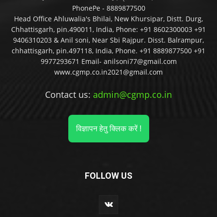
PhonePe - 8889877500
Head Office Ahluwalia's Bhilai, New Khursipar, Distt. Durg,
Chhattisgarh, pin.490011, India, Phone: +91 8602300003 +91
9406310203 & Anil soni, Near Sbi Rajpur. Disst. Balrampur,
chhattisgarh, pin.497118, India, Phone. +91 8889877500 +91
9977293671 Email- anilsoni77@gmail.com
www.cgmp.co.in2021@gmail.com
Contact us:
admin@cgmp.co.in
विज्ञापन हेतु क्लिक करें !
FOLLOW US