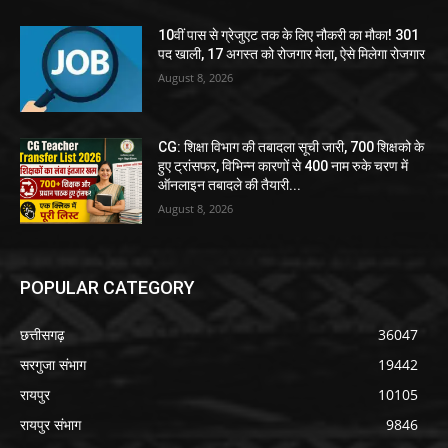
10वीं पास से ग्रेजुएट तक के लिए नौकरी का मौका! 301
पद खाली, 17 अगस्त को रोजगार मेला, ऐसे मिलेगा रोजगार
August 8, 2026
CG: शिक्षा विभाग की तबादला सूची जारी, 700 शिक्षको के
हुए ट्रांसफर, विभिन्न कारणों से 400 नाम रुके चरण में
ऑनलाइन तबादले की तैयारी...
August 8, 2026
POPULAR CATEGORY
छत्तीसगढ़
36047
सरगुजा संभाग
19442
रायपुर
10105
रायपुर संभाग
9846