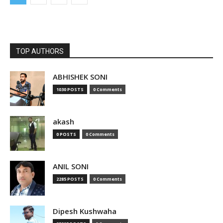
TOP AUTHORS
ABHISHEK SONI
1030 POSTS
0 Comments
akash
0 POSTS
0 Comments
ANIL SONI
2285 POSTS
0 Comments
Dipesh Kushwaha