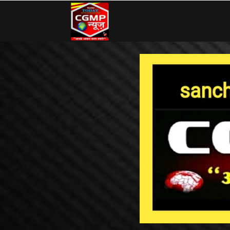
CG
MP
News