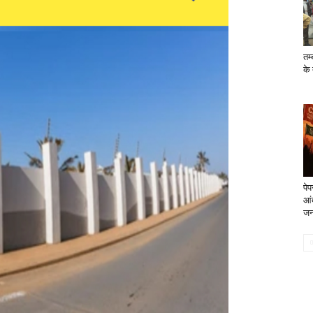
तम्
के
पे
आं
जनत