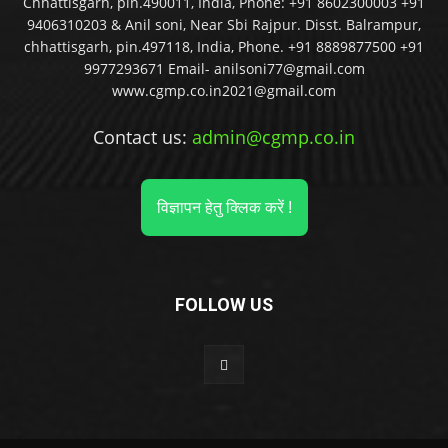
Chhattisgarh, pin.490011, India, Phone: +91 8602300003 +91
9406310203 & Anil soni, Near Sbi Rajpur. Disst. Balrampur,
chhattisgarh, pin.497118, India, Phone. +91 8889877500 +91
9977293671 Email- anilsoni77@gmail.com
www.cgmp.co.in2021@gmail.com
Contact us:
admin@cgmp.co.in
विज्ञापन हेतु क्लिक करें !
FOLLOW US