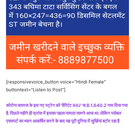
[responsivevoice_button voice="Hindi Female"
buttontext="Listen to Post"]
कोरोना वायरस के इस नए स्ट्रेन को 'वैरिएंट IHU' या B.1.640.2 नाम दिया गया
है. पिछले महीने ही फ्रांस में इसका पहला मामला सामने आया था. लेकिन ग्लोबल
एक्सपर्ट का ध्यान आकर्षित करने के बाद यह पूरी दुनिया में सुर्खियां बटोर रहा है