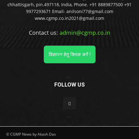
chhattisgarh, pin.497118, India, Phone. +91 8889877500 +91
9977293671 Email- anilsoni77@gmail.com
www.cgmp.co.in2021@gmail.com
Contact us:
admin@cgmp.co.in
विज्ञापन हेतु क्लिक करें !
FOLLOW US
© CGMP News by Akash Das