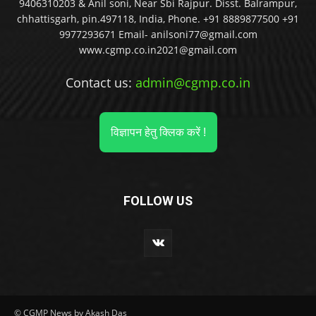
9406310203 & Anil soni, Near Sbi Rajpur. Disst. Balrampur,
chhattisgarh, pin.497118, India, Phone. +91 8889877500 +91
9977293671 Email- anilsoni77@gmail.com
www.cgmp.co.in2021@gmail.com
Contact us:
admin@cgmp.co.in
विज्ञापन हेतु क्लिक करें !
FOLLOW US
© CGMP News by Akash Das