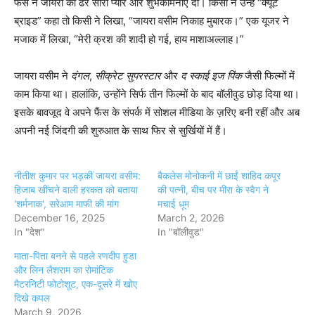
फैंस ने जायरा को ढेर सारा प्यार और शुभकामनाएं दीं। किसी ने उन्हें “क्यूट
ब्राइड” कहा तो किसी ने लिखा, “जायरा वसीम निकाह मुबारक।” एक यूजर ने
मजाक में लिखा, “मेरी क्रश की शादी हो गई, हाय माशाअल्लाह।”
जायरा वसीम ने
दंगल
,
सीक्रेट सुपरस्टार
और
द स्काई इज पिंक
जैसी फिल्मों में
काम किया था। हालांकि, उन्होंने सिर्फ तीन फिल्मों के बाद बॉलीवुड छोड़ दिया था।
इसके बावजूद वे अपने फैंस के संपर्क में सोशल मीडिया के ज़रिए बनी रहीं और अब
अपनी नई जिंदगी की शुरुआत के साथ फिर से सुर्खियों में हैं।
नीतीश कुमार पर भड़कीं जायरा वसीम:
बैकलेस मोनोकनी में छाईं शाहिद कपूर
हिजाब खींचने वाली हरकत को बताया
की पत्नी, बीच पर मीरा के स्वैग ने
'शर्मनाक', सरेआम माफी की मांग
मचाई धूम
December 16, 2025
March 2, 2026
In "देश"
In "बॉलीवुड"
माता-पिता बनने से पहले रणदीप हुडा
और लिन लैशराम का रोमांटिक
मैटरनिटी फोटोशूट, एक-दूसरे में खोए
दिखे कपल
March 9, 2026