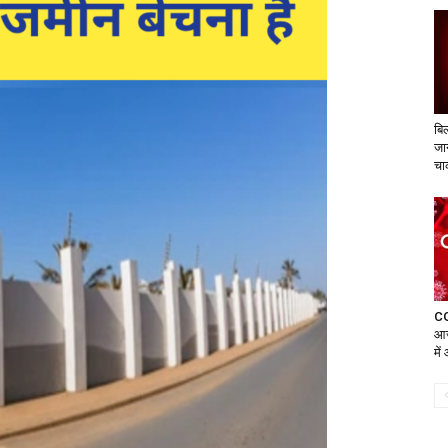
बिल
जान
चा
CG
आज
मे