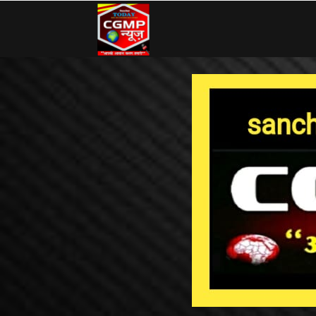
CG
MP
News