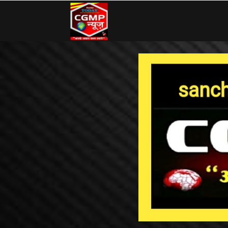
CG
MP
News