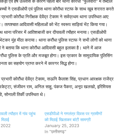
ड़ी एवं हर्ष उल्लास के कारण पहली बार थाना कोरंधा "फुलवारी" में तब्दील
्चों ने एसडीओपी एवं पुलिस थाना कोरौधा स्टाफ के साथ खूब शरारत करते
्रभारी कोरौंधा निरीक्षक देवेंद्र टेकाम ने सर्वप्रथम थाना उपस्थित आए
तत्पश्चात आदिवासी महिलाओं को भेंट स्वरूप साड़ियां भेंट किया गया।
 के साथ थाना परिसर में आतिशबाजी कर दीपावली त्यौहार मनाया। एसडीओपी
भेटकर मुंह मीठा कराया। थाना करौंधा पुलिस स्टाफ ने सभी लोगों को थाना
े बताया कि थाना कोरौंधा आदिवासी बहुल इलाका है। थाने में आज
करौंधा पुलिस के प्रति और मजबूत होगा। इस प्रकार के सामुदायिक पुलिसिंग
ता का सहयोग प्राप्त करने में कारगर सिद्ध होगा।
रभारी कोरौंधा देवेंद्र टेकाम, सऊनि कैलाश सिंह, प्रधान आरक्षक राजेंद्र
केरकेट्टा, संजीवन राम, अनिल साहू, पंकज पैकरा, अनूप खलखो, इरिमियस
पो, सोनाली तिर्की उपस्थित थे।
ली त्यौहार में गांव पहुंच
एसडीपीओ ने गणतंत्र दिवस पर ग्रामीणों
ी मिठाई
को मिठाई खिलाकर बांटी सामग्री
 2022
January 25, 2023
In "छत्तीसगढ़"