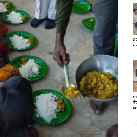
CG
सा
वन 
नी
चा