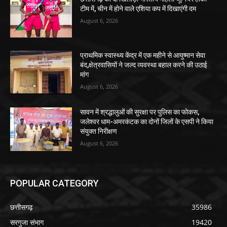
टीम में, चीन में होने वाले एशिया कप में दिखाएंगी दम
August 6, 2026
प्राथमिक स्वास्थ्य केंद्र में एक महीने से आयुष्मान सेवा
बंद,क्षेत्रवासियों ने जल्द व्यवस्था बहाल करने की उठाई
मांग
August 6, 2026
सावन में श्रद्धालुओं की सुरक्षा पर पुलिस का फोकस,
जलेश्वर धाम-अमरकंटक का दोनों जिलों के एसपी ने किया
संयुक्त निरीक्षण
August 6, 2026
POPULAR CATEGORY
छत्तीसगढ़
35986
सरगुजा संभाग
19420