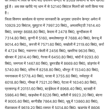
की स्थिति में जिले के सभी 46 उपार्जन केन्द्रों से 9369 किसानों से धान खरीदी
हुई है। अब तक खरीदे गए धान में से 52140 क्विंटल मिलरों को जारी किया गया
है।
जिला विपणन कार्यालय से प्राप्त जानकारी के अनुसार उपार्जन केन्द्र अमेरा में
10929.20 क्विंटल, पुहपुटरा में 7997.20 क्विं0,, अमलाभिट्ठी 7614.40
क्विं0, उदयपुर 8688.80 क्विं0, केदमा में 2478 क्विं0, कुन्दीकला में
7314.80 क्विं0, कुन्नी में 5160, कमलेश्वरपुर में 7688.40 क्विं0, केरजू में
9014.40 क्विं0,, करजी में 7571.60 क्विं0, सखोली में 2119.60 क्विं0, कर्रा
में 4724 क्विं0, नवानगर रकेली में 2456 क्विं0, खमरिया 9636 क्विं0,
खैरबार में 2614.40 क्विं0, गेरसा में 6450.80 क्विं0, चांदों में 9293.60
क्विं0, जमगला में 1467.60 क्विं0, डूमरडीह में 8669.60 क्विं0, डांड़गांव में
5740.80 क्विं0, दरिमा में 8258.80 क्विं0, धौरपुर में 15340.80 क्विं0,
नमनाकला में 5778.40 क्विं0, परसा में 3755.60 क्विं0, नर्मदापुर में
6018.80 क्विं0, नीमहा में 7521.20 क्विं0, पेटला में 16340.80 क्विं0,
प्रतापगढ़ में 20151.60 क्विं0, बटईकेला में 8968.40 क्विं0, बटवाही में
5986.40 क्विं0, खड़धोवा में 8226 क्विं0, बतौली में 9923.20 क्विं0, बंदना
में 9005.60 क्विं0, बरगीडीह 7864.80 क्विं0, भूषू में 13860.80 क्विं0,
मेंड्राकला में 9619.20 क्विं0,रामपुर में 5014.80 क्विं0, खड़गांव में 8606