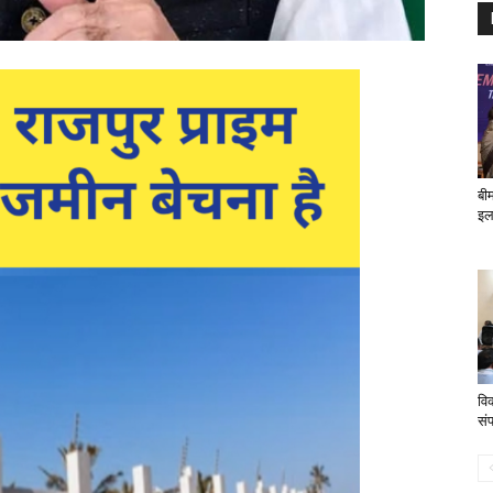
बी
इल
वि
संप