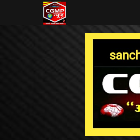
CG
MP
News