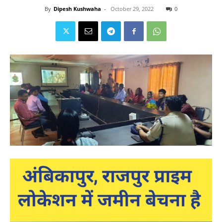
By
Dipesh Kushwaha
-
October 29, 2022
0