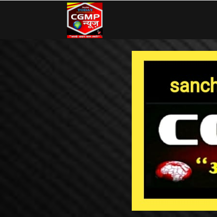
CG
MP
News