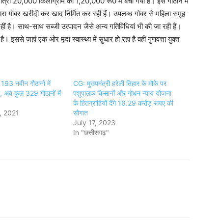
त्रा 20,000 किलोग्राम को 1,20,000 रू0 में बेचा गया है। इस गौठान में
 द्वारा गोबर खरीदी कर खाद निर्मित कर रही हैं। उपलब्ध गोबर से महिला समूह
ीं है। साथ-साथ सब्जी उत्पादन जैसे अन्य गतिविधियां भी की जा रही हैं।
इससे जहां एक ओर मृदा स्वास्थ्य में सुधार हो रहा है वहीं गुणवत्ता युक्त
ं 193 नवीन गौठानों में
CG: मुख्यमंत्री हरेली तिहार के मौके पर
, अब कुल 329 गौठानों में
पशुपालक किसानों और गोधन न्याय योजना
के हितग्राहियों देंगे 16.29 करोड़ रूपए की
, 2021
सौगात
July 17, 2023
In "छत्तीसगढ़"