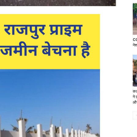
CG
ने
कल
ने 
और