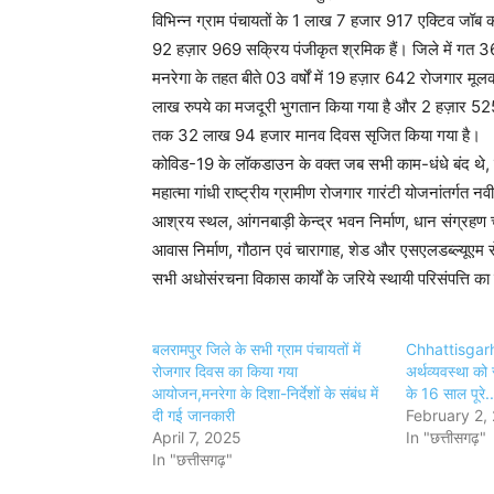
विभिन्न ग्राम पंचायतों के 1 लाख 7 हजार 917 एक्टिव जॉब क
92 हज़ार 969 सक्रिय पंजीकृत श्रमिक हैं। जिले में गत 36
मनरेगा के तहत बीते 03 वर्षों में 19 हज़ार 642 रोजगार मूलक
लाख रुपये का मजदूरी भुगतान किया गया है और 2 हज़ार 52
तक 32 लाख 94 हजार मानव दिवस सृजित किया गया है।
कोविड-19 के लॉकडाउन के वक्त जब सभी काम-धंधे बंद थे, इ
महात्मा गांधी राष्ट्रीय ग्रामीण रोजगार गारंटी योजनांतर्ग
आश्रय स्थल, आंगनबाड़ी केन्द्र भवन निर्माण, धान संग्रहण चब
आवास निर्माण, गौठान एवं चारागाह, शेड और एसएलडब्ल्यूएम स
सभी अधोसंरचना विकास कार्यों के जरिये स्थायी परिसंपत्ति का 
बलरामपुर जिले के सभी ग्राम पंचायतों में
Chhattisgarh: 
रोजगार दिवस का किया गया
अर्थव्यवस्था को 
आयोजन,मनरेगा के दिशा-निर्देशों के संबंध में
के 16 साल पूरे..
दी गई जानकारी
February 2,
April 7, 2025
In "छत्तीसगढ़"
In "छत्तीसगढ़"