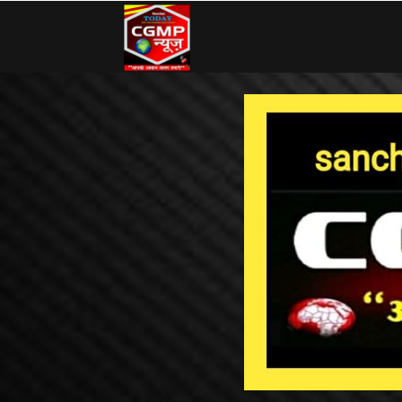
CG
MP
News