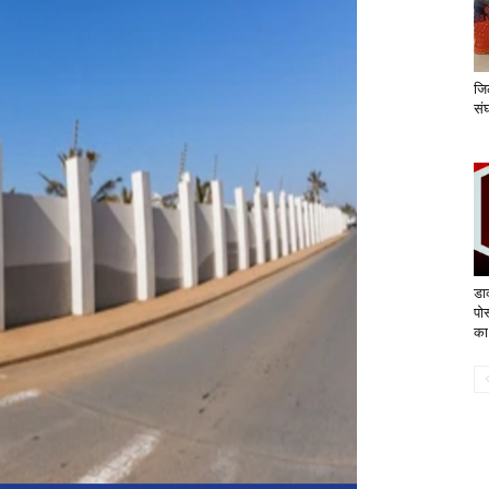
जिल
संघ
डा
पोस
का