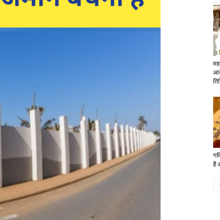
मह
आव
ति
गर्
है