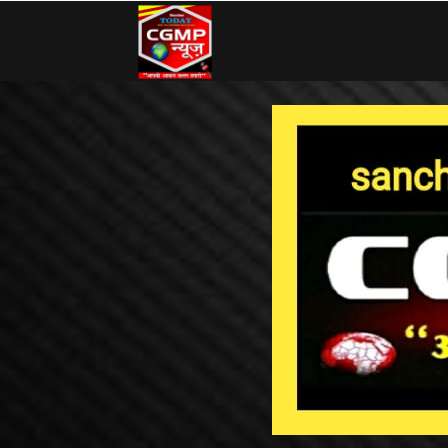
CG
MP
News