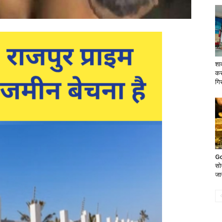
शा
कर
गिर
Go
सोन
जान