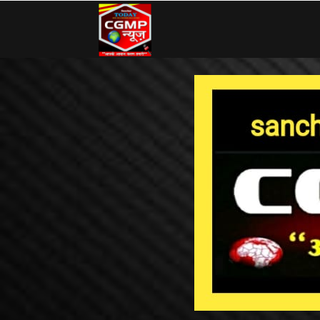
CG
MP
News