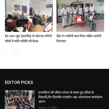
ईद-उल-जुहा (बकरीद) के मद्देनजर बरियों
50 नग नशीली कफ सिरप सहित आरोपी
चौकी में शांति समिति की बैठक...
गिरफ्तार
EDITOR PICKS
हस्तशिल्प की जीवंत परंपरा से रूबरू हुए दतिमा के
विद्यार्थी,तीन दिवसीय प्रदर्शन-सह-जागरूकता कार्यक्रम
संपन्न
August 8, 2026