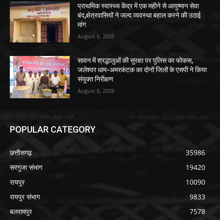
प्राथमिक स्वास्थ्य केंद्र में एक महीने से आयुष्मान सेवा
बंद,क्षेत्रवासियों ने जल्द व्यवस्था बहाल करने की उठाई
मांग
August 6, 2026
सावन में श्रद्धालुओं की सुरक्षा पर पुलिस का फोकस,
जलेश्वर धाम-अमरकंटक का दोनों जिलों के एसपी ने किया
संयुक्त निरीक्षण
August 6, 2026
POPULAR CATEGORY
छत्तीसगढ़
35986
सरगुजा संभाग
19420
रायपुर
10090
रायपुर संभाग
9833
बलरामपुर
7578