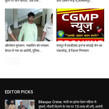
मूल्य पर धान खरीदी..अब तक...
आये एक्शन मोड़ में,अम्बिकापुर...
ऑपरेशन मुस्कान: नाबालिग को भगाकर
रायपुर में एमडीएमए ड्रग्स सप्लाई चेन का
केरल ले गया था आरोपी, पुलिस...
भंडाफोड़, 3 पैडलर गिरफ्तार
EDITOR PICKS
Bilaspur Crime: शादी का झांसा देकर महिला से
दुष्कर्म, नौकरी दिलाने के नाम पर 13 लाख की ठगी, आरोपी