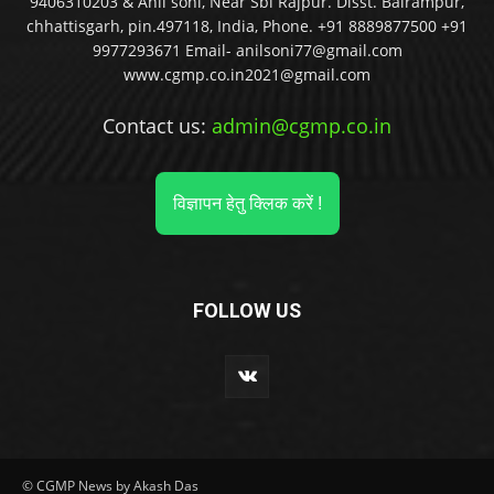
9406310203 & Anil soni, Near Sbi Rajpur. Disst. Balrampur,
chhattisgarh, pin.497118, India, Phone. +91 8889877500 +91
9977293671 Email- anilsoni77@gmail.com
www.cgmp.co.in2021@gmail.com
Contact us:
admin@cgmp.co.in
विज्ञापन हेतु क्लिक करें !
FOLLOW US
© CGMP News by Akash Das