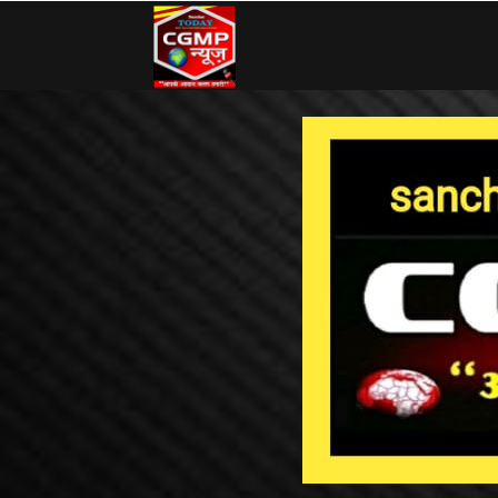
CG
MP
News