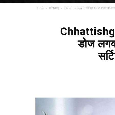
Home
छत्तीसगढ़
Chhattishgarh: कोविड 19 से बचाव की वैक्सी
Chhattishgar
डोज लगवाए
सर्ट