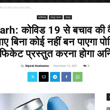
न के दोनों डोज लगवाए बिना...
छत्तीसगढ़
रायपुर संभाग
रायपुर
h: कोविड 19 से बचाव की वैक
 बिना कोई नहीं बन पाएगा पोल
िफिकेट प्रस्तुत करना होगा अनि
By
Dipesh Kushwaha
-
December 15, 2021
0