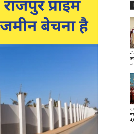
सीत
का
आय
एल
सर
4,