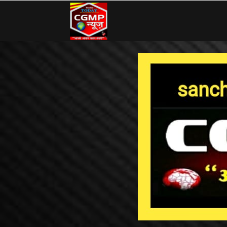
CG
MP
News