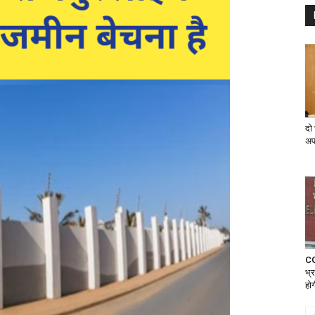
दो
अप
CG
भ्र
होग