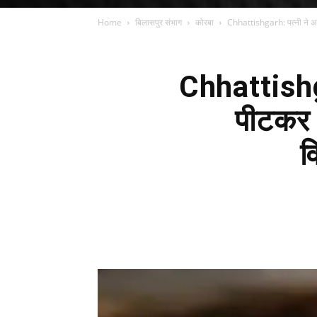
Home
बिलासपुर संभाग
कोरबा
Chhattishgarh: पत्नी ने अपन
Chhattishga
पीटकर 
व