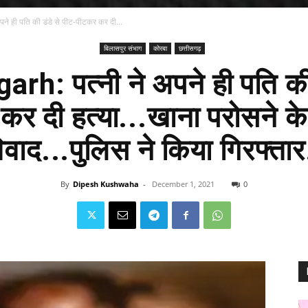
े ही पति की डंडे से पीट-पीटकर कर दी...
बिलासपुर संभाग
कोरबा
छत्तीसगढ़
rh: पत्नी ने अपने ही पति की 
कर दी हत्या...खाना परोसने के
िवाद...पुलिस ने किया गिरफ्तार
By
Dipesh Kushwaha
-
December 1, 2021
0